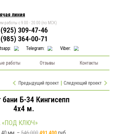
ячая линия
м работы с 9.00 - 20.00 (по МСК)
 (925) 309-47-46
 (985) 364-00-71
tsapp:
Telegram:
Viber:
ые работы
Отзывы
Контакты
Предыдущий проект
Следующий проект
 бани Б-34 Кингисепп
4x4 м.
 «ПОД КЛЮЧ»
140 мм. –
546 000
491 400
руб.