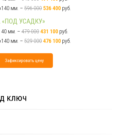
×140 мм. –
596 000
536 400
руб.
 «ПОД УСАДКУ»
140 мм. –
479 000
431 100
руб.
×140 мм. –
529 000
476 100
руб.
Зафиксировать цену
од ключ