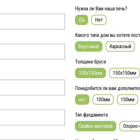
Нужна ли Вам наша печь?
Да
Нет
Какого типа дом вы хотите пос
Брусовый
Каркасный
Толщина бруса
100x150мм
150x150мм
Понадобится ли вам дополните
нет
100мм
150мм
Тип фундамента
Свайно-винтовой
Опорно-