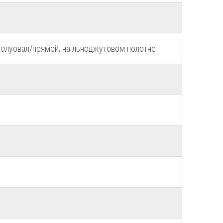
олуовал/прямой; на льноджутовом полотне