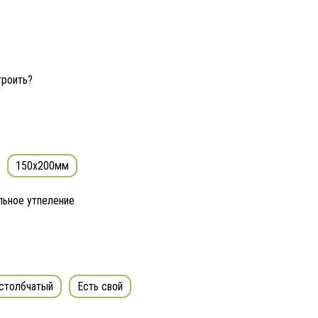
троить?
150x200мм
льное утпеление
столбчатый
Есть свой