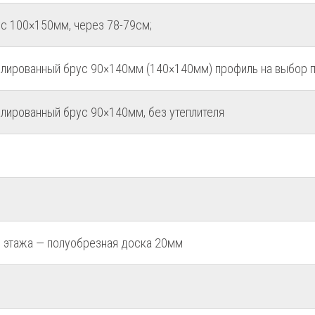
с 100×150мм, через 78-79см;
лированный брус 90×140мм (140×140мм) профиль на выбор п
лированный брус 90×140мм, без утеплителя
о этажа — полуобрезная доска 20мм