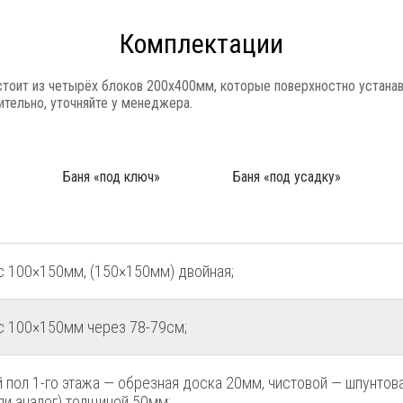
Комплектации
тоит из четырёх блоков 200x400мм, которые поверхностно устанав
тельно, уточняйте у менеджера.
Баня «под ключ»
Баня «под усадку»
с 100×150мм, (150×150мм) двойная;
с 100×150мм через 78-79см;
 пол 1-го этажа — обрезная доска 20мм, чистовой — шпунтов
ли аналог) толщиной 50мм;