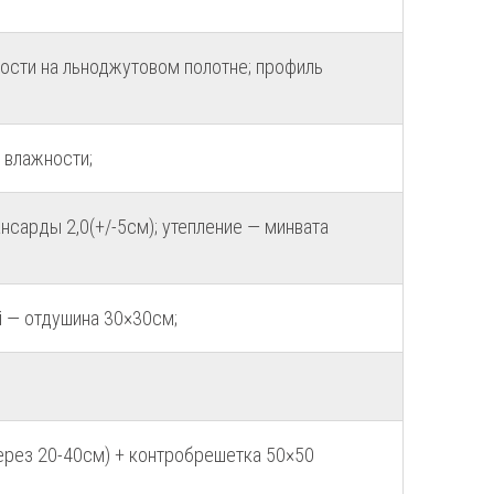
ости на льноджутовом полотне; профиль
 влажности;
нсарды 2,0(+/-5см); утепление — минвата
й — отдушина 30×30см;
ерез 20-40см) + контробрешетка 50×50