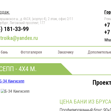
одаж:
Гор
аршавское ш., д. 46С4, (корпус 4), 2 этаж, офис 2/11
Режи
ербург, Лиговский проспект, 177
+7
5) 181-33-99
+7
troika@yandex.ru
Wha
 бань
Фотогалерея
Заказчику
Дополнительн
ЕПП - 4X4 М.
Проект
ЦЕНА БАНИ ИЗ БРУСА
Профилированный брус 90×