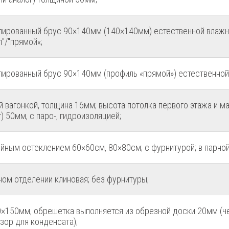
лированный брус 90×140мм (140×140мм) естественной влажн
"/"прямой«;
лированный брус 90×140мм (профиль «прямой») естественной
 вагонкой, толщина 16мм; высота потолка первого этажа и ма
) 50мм, с паро-, гидроизоляцией;
йным остеклением 60×60см, 80×80см; с фурнитурой; в парно
ном отделении клиновая; без фурнитуры;
×150мм, обрешетка выполняется из обрезной доски 20мм (ч
зор для конденсата);