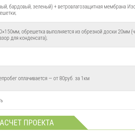
вый, бардовый, зеленый) + ветровлагозащитная мембрана Изо
ешетки;
0×150мм, обрешетка выполняется из обрезной доски 20мм (ч
азор для конденсата);
пробег оплачивается — от 80руб. за 1км
ть
АСЧЕТ ПРОЕКТА