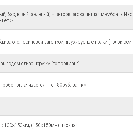
ый, бардовый, зеленый) + ветровлагозащитная мембрана Изо
ешетки;
бшиваются осиновой вагонкой, двухярусные полки (полок осино
выводом слива наружу (гофрошланг);
робег оплачивается — от 80руб. за 1км;
ь
с 100×150мм, (150×150мм) двойная;