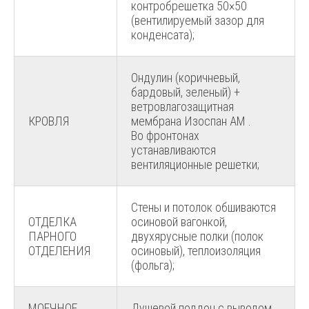
контробрешетка 50×50
(вентилируемый зазор для
конденсата);
Ондулин (коричневый,
бардовый, зеленый) +
ветровлагозащитная
КРОВЛЯ
мембрана Изоспан АМ .
Во фронтонах
устанавливаются
вентиляционные решетки;
Стены и потолок обшиваются
ОТДЕЛКА
осиновой вагонкой,
ПАРНОГО
двухярусные полки (полок
ОТДЕЛЕНИЯ
осиновый), теплоизоляция
(фольга);
МОЕЧНОЕ
Душевой поддон с выводом