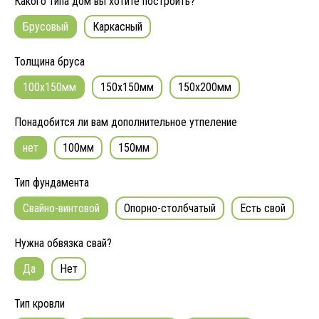
Какого типа дом вы хотите построить?
Брусовый
Каркасный
Толщина бруса
100x150мм
150x150мм
150x200мм
Понадобится ли вам дополнительное утпеление
нет
100мм
150мм
Тип фундамента
Свайно-винтовой
Опорно-столбчатый
Есть свой
Нужна обвязка свай?
Да
Нет
Тип кровли