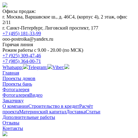
Офисы продаж:
г. Москва, Варшавское ш., д. 46С4, (корпус 4), 2 этаж, офис
2/11
г. Санкт-Петербург, Лиговский проспект, 177
+7 (495) 181-33-99
ooo-postroika@yandex.ru
Горячая линия
Режим работы с 9.00 - 20.00 (по МСК)
+7 (925) 309-47-46
+7 (985) 364-00-71
Whatsapp:
Telegram:
Viber:
Главная
Проекты домов
Проекты бань
Фотогалерея
Фотогалерея
Видео
Заказчику
О компании
Строительство в кредит
Расчёт
проекта
Материнский капитал
Доставка
Статьи
Дополнительные работы
Отзывы
Контакты