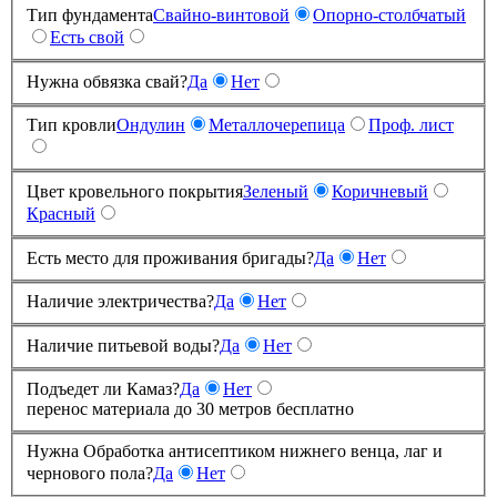
Тип фундамента
Свайно-винтовой
Опорно-столбчатый
Есть свой
Нужна обвязка свай?
Да
Нет
Тип кровли
Ондулин
Металлочерепица
Проф. лист
Цвет кровельного покрытия
Зеленый
Коричневый
Красный
Есть место для проживания бригады?
Да
Нет
Наличие электричества?
Да
Нет
Наличие питьевой воды?
Да
Нет
Подъедет ли Камаз?
Да
Нет
перенос материала до 30 метров бесплатно
Нужна Обработка антисептиком нижнего венца, лаг и
чернового пола?
Да
Нет