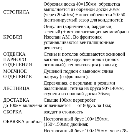
Обрезная доска 40×150мм, обрешетка
выполняется из обрезной доски 20мм
СТРОПИЛА
(через 20-40см) + контробрешетка 50×50
(вентилируемый зазор для конденсата);
Ондулин (коричневый, бардовый,
зеленый) + ветровлагозащитная мембрана
КРОВЛЯ
Изоспан АМ . Во фронтонах
устанавливаются вентиляционные
решетки;
ОТДЕЛКА
Стены и потолок обшиваются осиновой
ПАРНОГО
вагонкой, двухярусные полки (полок
ОТДЕЛЕНИЯ
осиновый), теплоизоляция (фольга);
МОЕЧНОЕ
Душевой поддон с выводом слива
ОТДЕЛЕНИЕ
наружу (гофрошланг);
Деревянная, с перилами и резными
ЛЕСТНИЦА
балясинами; тетива из бруса 90×140мм,
ступени из половой доски 36мм;
ДОСТАВКА
Свыше 100км перепробег
до 100км включена
оплачивается — от 80руб. за 1км;
СБОРКА
входит в стоимость
Нестроганный брус 100×150мм,
ОБВЯЗКА двойная
(150×150мм) двойная;
Нестроганный брус 100×150мм, через 78-