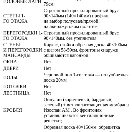
ПОЛОВЫЕ ЛАГИ
79см;
Строганный профилированный брус
СТЕНЫ 1-
90×140мм (140×140мм) профиль
ГО ЭТАЖА
на выбор полуовал/прямой;
на льноджутовом полотне
ПЕРЕГОРОДКИ 1-
Строганный профилированный брус
ГО ЭТАЖА
90×140мм, без утеплителя
СТЕНЫ
Каркас, стойки обрезная доска 40×100мм
И ПЕРЕГОРОДКИ
с шагом 58-59см, фронтоны снаружи
МАНСАРДЫ
обшиваются вагонкой;
ОКНА
Нет
ДВЕРИ
Нет
Черновой пол 1-го этажа — полуобрезная
ПОЛЫ
доска 20мм
ПОТОЛКИ
Нет
ЛЕСТНИЦА
Нет
Ондулин (коричневый, бардовый,
зеленый) + ветровлагозащитная мембрана
КРОВЛЯ
Изоспан АМ . Во фронтонах
устанавливаются вентиляционные
решетки;
Обрезная доска 40×150мм, обрешетка