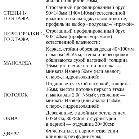
аналог) толщиной 50мм;
Строганный профилированный брус
СТЕНЫ 1-
90×140мм (140×140мм) естественной
ГО ЭТАЖА
влажности на льноджутовом полотне;
профиль на выбор «полуовал»/ «прямой»;
Строганный профилированный брус
ПЕРЕГОРОДКИ 1-
90×140мм (профиль «прямой»)
ГО ЭТАЖА
естественной влажности;
Каркас, стойки обрезная доска 40×100мм
с шагом 58-59см, стены и перегородки
обшиваются сухой вагонкой, толщина
МАНСАРДА
16мм; утепление стен и потолка —
минвата Изовер 50мм (или аналог),
с паро-, гидроизоляцией;
Подшивается сухой вагонкой, толщина
16мм; высота потолка первого этажа
ПОТОЛОК
и мансарды 2,0(+/-5см); утепление —
минвата Изовер (или аналог) 50мм,
с паро-, гидроизоляцией;
Деревянные, с двойным остеклением
ОКНА
60×60см, 80×80см; с фурнитурой;
в парной — отдушина 30×30см;
Филенчатые, в парном отделении
ДВЕРИ
клиновая; без фурнитуры;