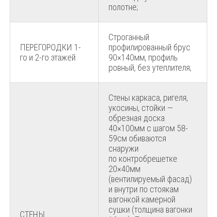
полотне;
Строганный
ПЕРЕГОРОДКИ 1-
профилированный брус
го и 2-го этажей
90×140мм, профиль
ровный, без утеплителя;
Стены каркаса, ригеля,
укосины, стойки —
обрезная доска
40×100мм с шагом 58-
59см обиваются
снаружи
по контробрешетке
20×40мм
(вентилируемый фасад)
и внутри по стоякам
вагонкой камерной
сушки (толщина вагонки
СТЕНЫ