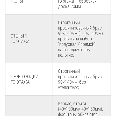
ПОЛЫ
го этажа — обрезная
доска 20мм;
Строганный
профилированный брус
90×140мм (140×140мм)
СТЕНЫ 1-
профиль на выбор
ГО ЭТАЖА
"полуовал"/"прямой";
на льноджутовом
полотне;
Строганный
ПЕРЕГОРОДКИ 1-
профилированный брус
ГО ЭТАЖА
90×140мм, без
утеплителя;
Каркас, стойки
(40×100мм\ 40×150мм),
фронтоны обиваются