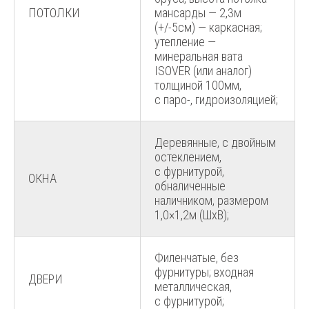
ПОТОЛКИ
мансарды — 2,3м
(+/-5см) — каркасная;
утепление —
минеральная вата
ISOVER (или аналог)
толщиной 100мм,
с паро-, гидроизоляцией;
Деревянные, с двойным
остеклением,
с фурнитурой,
ОКНА
обналиченные
наличником, размером
1,0×1,2м (ШхВ);
Филенчатые, без
фурнитуры; входная
ДВЕРИ
металлическая,
с фурнитурой;