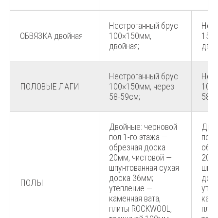
Нестроганный брус
Нест
ОБВЯЗКА двойная
100×150мм,
150
двойная;
двой
Нестроганный брус
Нест
ПОЛОВЫЕ ЛАГИ
100×150мм, через
100×
58-59см;
58-5
Двойные: черновой
Двой
пол 1-го этажа —
пол 
обрезная доска
обре
20мм, чистовой —
20мм
шпунтованная сухая
шпун
доска 36мм;
доск
ПОЛЫ
утепление —
утеп
каменная вата,
каме
плиты ROCKWOOL,
пли