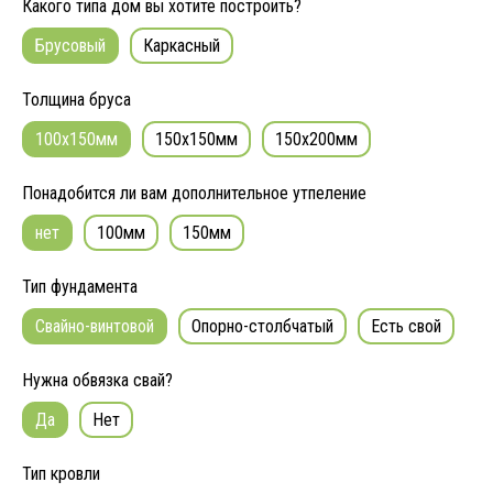
Какого типа дом вы хотите построить?
Брусовый
Каркасный
Толщина бруса
100x150мм
150x150мм
150x200мм
Понадобится ли вам дополнительное утпеление
нет
100мм
150мм
Тип фундамента
Свайно-винтовой
Опорно-столбчатый
Есть свой
Нужна обвязка свай?
Да
Нет
Тип кровли