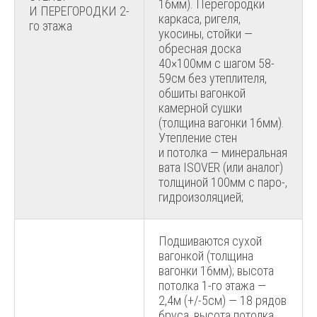
16мм). Перегородки
И ПЕРЕГОРОДКИ 2-
каркаса, ригеля,
го этажа
укосины, стойки —
обресная доска
40×100мм с шагом 58-
59см без утеплителя,
обшиты вагонкой
камерной сушки
(толщина вагонки 16мм).
Утепление стен
и потолка — минеральная
вата ISOVER (или аналог)
толщиной 100мм с паро-,
гидроизоляцией;
Подшиваются сухой
вагонкой (толщина
вагонки 16мм); высота
потолка 1-го этажа —
2,4м (+/-5см) — 18 рядов
бруса, высота потолка