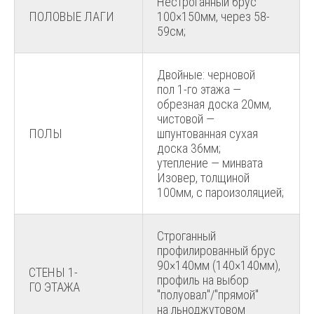
Нестроганный брус
ПОЛОВЫЕ ЛАГИ
100×150мм, через 58-
59см;
Двойные: черновой
пол 1-го этажа —
обрезная доска 20мм,
чистовой —
ПОЛЫ
шпунтованная сухая
доска 36мм;
утепление — минвата
Изовер, толщиной
100мм, с пароизоляцией;
Строганный
профилированный брус
90×140мм (140×140мм),
СТЕНЫ 1-
профиль на выбор
ГО ЭТАЖА
"полуовал"/"прямой"
на льноджутовом