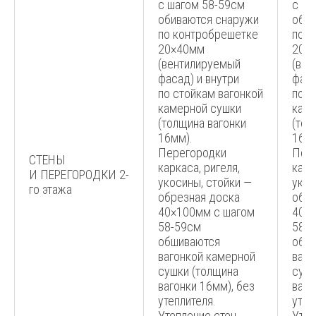
с шагом 58-59см
с ша
обиваются снаружи
обив
по контробрешетке
по к
20×40мм
20×
(вентилируемый
(вен
фасад) и внутри
фаса
по стойкам вагонкой
по с
камерной сушки
каме
(толщина вагонки
(тол
16мм).
16мм
Перегородки
Пер
СТЕНЫ
каркаса, ригеля,
карк
И ПЕРЕГОРОДКИ 2-
укосины, стойки —
укос
го этажа
обрезная доска
обре
40×100мм с шагом
40×
58-59см
58-
обшиваются
обш
вагонкой камерной
ваго
сушки (толщина
сушк
вагонки 16мм), без
ваго
утеплителя.
утеп
Утепление стен
Утеп