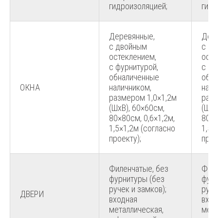
гидроизоляцией;
гидр
Деревянные,
Дер
с двойным
с д
остеклением,
осте
с фурнитурой,
с фу
обналиченные
обн
ОКНА
наличником,
нали
размером 1,0×1,2м
разм
(ШхВ), 60×60см,
(ШхВ
80×80см, 0,6×1,2м,
80×8
1,5×1,2м (согласно
1,5×
проекту);
прое
Филенчатые, без
Филе
фурнитуры (без
фурн
ручек и замков);
руче
ДВЕРИ
входная
вход
металлическая,
мета