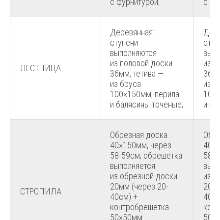
с фурнитурой;
с фу
Деревянная:
Дере
ступени
ступ
выполняются
вып
из половой доски
из п
ЛЕСТНИЦА
36мм, тетива —
36мм
из бруса
из б
100×150мм, перила
100×
и балясины точеные;
и ба
Обрезная доска
Обре
40×150мм, через
40×1
58-59см; обрешетка
58-5
выполняется
выпо
из обрезной доски
из о
20мм (через 20-
20мм
СТРОПИЛА
40см) +
40см
контробрешетка
кон
50×50мм
50×