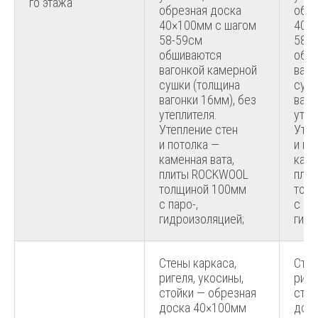
го этажа
обрезная доска
обре
40×100мм с шагом
40×
58-59см
58-
обшиваются
обш
вагонкой камерной
ваго
сушки (толщина
сушк
вагонки 16мм), без
ваго
утеплителя.
утеп
Утепление стен
Утеп
и потолка —
и по
каменная вата,
каме
плиты ROCKWOOL
пли
толщиной 100мм
тол
с паро-,
с па
гидроизоляцией;
гидр
Стены каркаса,
Стен
ригеля, укосины,
риге
стойки — обрезная
стой
доска 40×100мм
дос