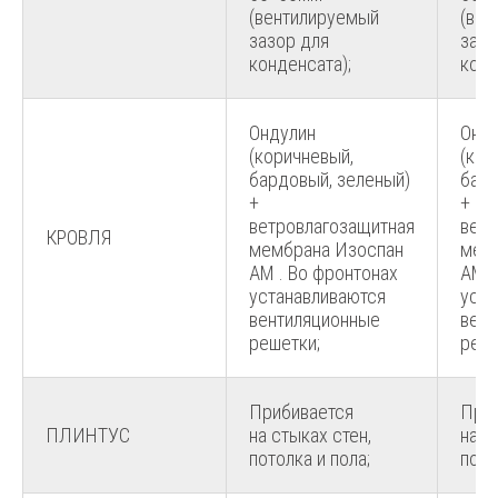
(вентилируемый
(вен
зазор для
зазо
конденсата);
конд
Ондулин
Онд
(коричневый,
(кор
бардовый, зеленый)
бард
+
+
ветровлагозащитная
ветр
КРОВЛЯ
мембрана Изоспан
мем
АМ . Во фронтонах
АМ .
устанавливаются
уста
вентиляционные
вент
решетки;
реше
Прибивается
При
ПЛИНТУС
на стыках стен,
на с
потолка и пола;
пото