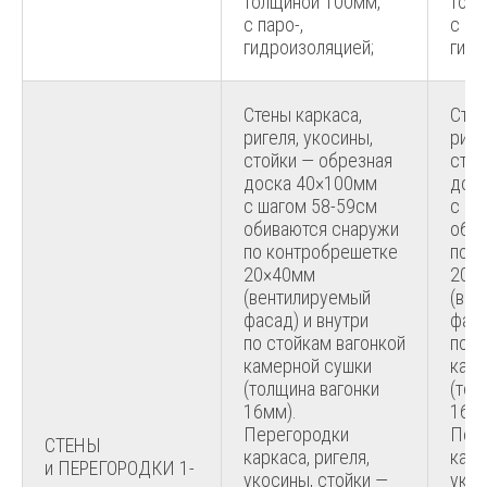
толщиной 100мм,
толщ
с паро-,
с па
гидроизоляцией;
гидр
Стены каркаса,
Стен
ригеля, укосины,
риге
стойки — обрезная
стой
доска 40×100мм
дос
с шагом 58-59см
с ша
обиваются снаружи
обив
по контробрешетке
по к
20×40мм
20×
(вентилируемый
(вен
фасад) и внутри
фаса
по стойкам вагонкой
по с
камерной сушки
каме
(толщина вагонки
(тол
16мм).
16мм
Перегородки
Пер
СТЕНЫ
каркаса, ригеля,
карк
и ПЕРЕГОРОДКИ 1-
укосины, стойки —
укос