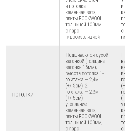
и потолка —
и по
каменная вата,
каме
плиты ROCKWOOL
пли
толщиной 100мм
тол
с паро-,
с па
гидроизоляцией;
гидр
Подшиваются сухой
Под
вагонкой (толщина
ваго
вагонки 16мм);
ваго
высота потолка 1-
высо
го этажа — 2,4м
го э
(+/-5см), 2-
(+/-5
го этажа — 2,3м
го э
ПОТОЛКИ
(+/-5см);
(+/-
утепление —
утеп
каменная вата,
каме
плиты ROCKWOOL
пли
толщиной 100мм,
толщ
с паро-,
с па