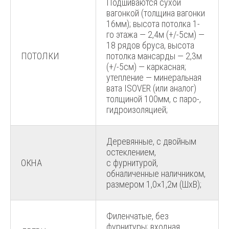
Подшиваются сухой
вагонкой (толщина вагонки
16мм); высота потолка 1-
го этажа — 2,4м (+/-5см) —
18 рядов бруса, высота
ПОТОЛКИ
потолка мансарды — 2,3м
(+/-5см) — каркасная;
утепление — минеральная
вата ISOVER (или аналог)
толщиной 100мм, с паро-,
гидроизоляцией;
Деревянные, с двойным
остеклением,
ОКНА
с фурнитурой,
обналиченные наличником,
размером 1,0×1,2м (ШхВ);
Филенчатые, без
фурнитуры; входная