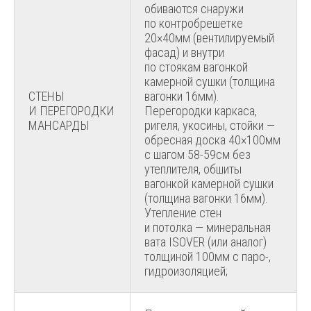
обиваются снаружи
по контробрешетке
20×40мм (вентилируемый
фасад) и внутри
по стоякам вагонкой
камерной сушки (толщина
СТЕНЫ
вагонки 16мм).
И ПЕРЕГОРОДКИ
Перегородки каркаса,
МАНСАРДЫ
ригеля, укосины, стойки —
обресная доска 40×100мм
с шагом 58-59см без
утеплителя, обшиты
вагонкой камерной сушки
(толщина вагонки 16мм).
Утепление стен
и потолка — минеральная
вата ISOVER (или аналог)
толщиной 100мм с паро-,
гидроизоляцией;