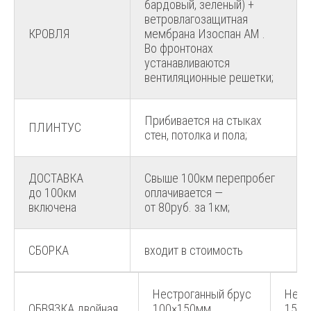
бардовый, зеленый) +
ветровлагозащитная
КРОВЛЯ
мембрана Изоспан АМ .
Во фронтонах
устанавливаются
вентиляционные решетки;
Прибивается на стыках
ПЛИНТУС
стен, потолка и пола;
ДОСТАВКА
Свыше 100км перепробег
до 100км
оплачивается —
включена
от 80руб. за 1км;
СБОРКА
входит в стоимость
Нестроганный брус
Нест
ОБВЯЗКА двойная
100×150мм,
150×