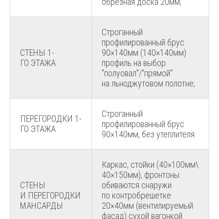
обрезная доска 20мм;
Строганный
профилированный брус
СТЕНЫ 1-
90×140мм (140×140мм)
ГО ЭТАЖА
профиль на выбор
"полуовал"/"прямой"
на льноджутовом полотне;
Строганный
ПЕРЕГОРОДКИ 1-
профилированный брус
ГО ЭТАЖА
90×140мм, без утеплителя
Каркас, стойки (40×100мм\
40×150мм), фронтоны
СТЕНЫ
обиваются снаружи
И ПЕРЕГОРОДКИ
по контробрешетке
МАНСАРДЫ
20×40мм (вентилируемый
фасад) сухой вагонкой