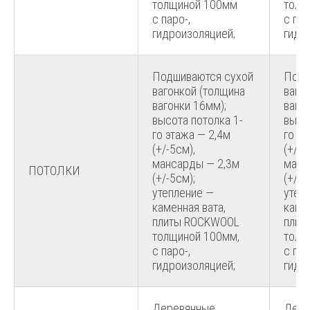
толщиной 100мм
толщ
с паро-,
с пар
гидроизоляцией;
гидр
Подшиваются сухой
Подш
вагонкой (толщина
ваго
вагонки 16мм);
ваго
высота потолка 1-
высо
го этажа — 2,4м
го эт
(+/-5см),
(+/-5
мансарды — 2,3м
манс
ПОТОЛКИ
(+/-5см);
(+/-5
утепление —
утеп
каменная вата,
камен
плиты ROCKWOOL
плит
толщиной 100мм,
толщ
с паро-,
с пар
гидроизоляцией;
гидр
Деревянные,
Дере