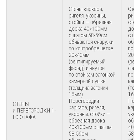
Стены каркаса,
Стен
ригеля, укосины,
ригел
стойки — обрезная
стой
доска 40×100мм
доск
с шагом 58-59см
с ша
обиваются снаружи
обив
по контробрешетке
по к
20×40мм
20×4
(вентилируемый
(вен
фасад) и внутри
фаса
по стойкам вагонкой
по с
камерной сушки
каме
(толщина вагонки
(тол
16мм).
16мм
Перегородки
Пере
СТЕНЫ
каркаса, ригеля,
карка
и ПЕРЕГОРОДКИ 1-
укосины, стойки —
укос
ГО ЭТАЖА
обрезная доска
обре
40×100мм с шагом
40×1
58-59см
58-5