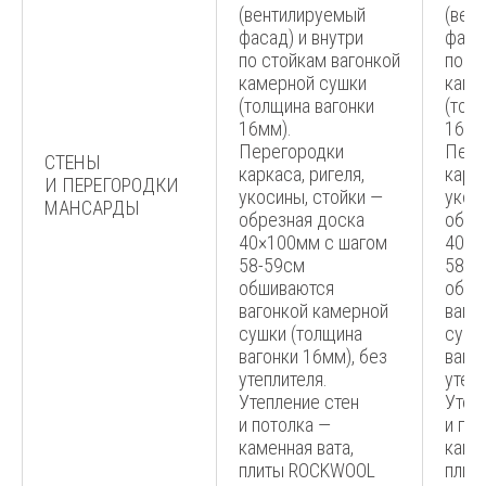
(вентилируемый
(вен
фасад) и внутри
фаса
по стойкам вагонкой
по с
камерной сушки
каме
(толщина вагонки
(тол
16мм).
16мм
Перегородки
Пере
СТЕНЫ
каркаса, ригеля,
карка
И ПЕРЕГОРОДКИ
укосины, стойки —
укос
МАНСАРДЫ
обрезная доска
обре
40×100мм с шагом
40×1
58-59см
58-5
обшиваются
обши
вагонкой камерной
ваго
сушки (толщина
сушк
вагонки 16мм), без
ваго
утеплителя.
утепл
Утепление стен
Утеп
и потолка —
и по
каменная вата,
камен
плиты ROCKWOOL
плит