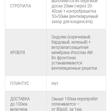
выполняется из обрезной
СТРОПИЛА
доски 20мм (через 20-
40см) + контробрешетка
50×50мм (вентилируемый
зазор для конденсата);
Ондулин (коричневый,
бардовый, зеленый) +
ветровлагозащитная
КРОВЛЯ
мембрана Изоспан АМ .
Во фронтонах
устанавливаются
вентиляционные решетки
ПЛИНТУС
Нет
ДОСТАВКА
Свыше 100км перепробег
до 100км
оплачивается —
включена
от 80руб. за 1км;