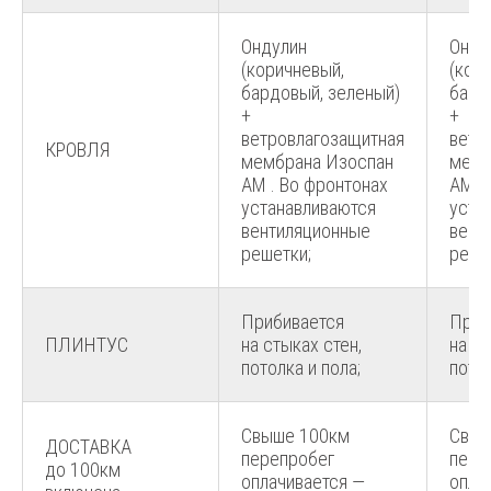
Ондулин
Онду
(коричневый,
(кор
бардовый, зеленый)
бард
+
+
ветровлагозащитная
ветр
КРОВЛЯ
мембрана Изоспан
мемб
АМ . Во фронтонах
АМ .
устанавливаются
уста
вентиляционные
вент
решетки;
реше
Прибивается
Приб
ПЛИНТУС
на стыках стен,
на ст
потолка и пола;
потол
Свыше 100км
Свыш
ДОСТАВКА
перепробег
пере
до 100км
оплачивается —
опла