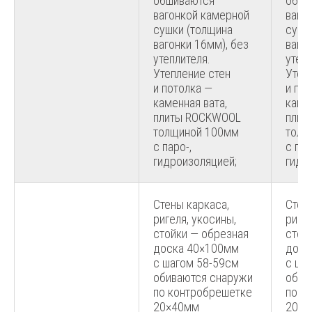
обшиваются
обши
вагонкой камерной
ваго
сушки (толщина
сушк
вагонки 16мм), без
ваго
утеплителя.
утепл
Утепление стен
Утеп
и потолка —
и по
каменная вата,
камен
плиты ROCKWOOL
плит
толщиной 100мм
толщ
с паро-,
с пар
гидроизоляцией;
гидр
Стены каркаса,
Стен
ригеля, укосины,
ригел
стойки — обрезная
стой
доска 40×100мм
доск
с шагом 58-59см
с ша
обиваются снаружи
обив
по контробрешетке
по к
20×40мм
20×4