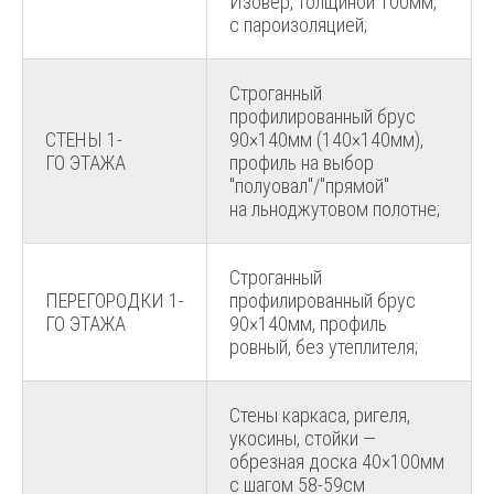
Изовер, толщиной 100мм,
с пароизоляцией;
Строганный
профилированный брус
СТЕНЫ 1-
90×140мм (140×140мм),
ГО ЭТАЖА
профиль на выбор
"полуовал"/"прямой"
на льноджутовом полотне;
Строганный
ПЕРЕГОРОДКИ 1-
профилированный брус
ГО ЭТАЖА
90×140мм, профиль
ровный, без утеплителя;
Стены каркаса, ригеля,
укосины, стойки —
обрезная доска 40×100мм
с шагом 58-59см