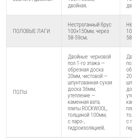
двойная;
двой
Нестроганный брус
Нест
ПОЛОВЫЕ ЛАГИ
100×150мм, через
100×
58-59см;
58-5
Двойные: черновой
Двой
пол 1-го этажа —
пол 1
обрезная доска
обре
20мм, чистовой —
20мм
шпунтованная сухая
шпун
доска 36мм;
доск
ПОЛЫ
утепление —
утеп
каменная вата,
камен
плиты ROCKWOOL,
плит
толщиной 100мм,
толщ
с паро-,
с пар
гидроизоляцией;
гидр