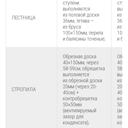
ступени
ступ
выполняются
выпо
из половой доски
из п
ЛЕСТНИЦА
36мм, тетива —
36мм
из бруса
из б
100×150мм, перила
100×
и балясины точеные;
и ба
Обрезная доска
Обре
40×150мм, через
40×1
58-59см; обрешетка
58-5
выполняется
выпо
из обрезной доски
из о
20мм (через 20-
20мм
СТРОПИЛА
40см) +
40см
контробрешетка
конт
50×50мм
50×5
(вентилируемый
(вен
зазор для
зазо
конденсата);
конд