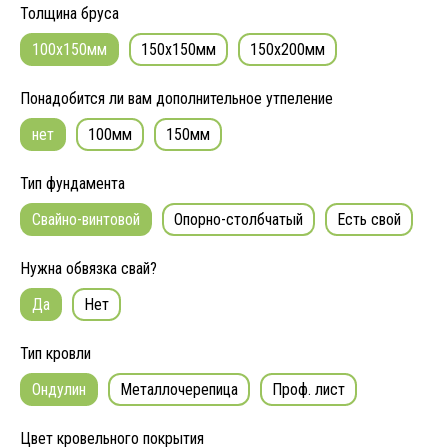
Толщина бруса
100x150мм
150x150мм
150x200мм
Понадобится ли вам дополнительное утпеление
нет
100мм
150мм
Тип фундамента
Свайно-винтовой
Опорно-столбчатый
Есть свой
Нужна обвязка свай?
Да
Нет
Тип кровли
Ондулин
Металлочерепица
Проф. лист
Цвет кровельного покрытия