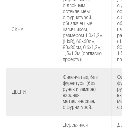
с двойным
с дв
остеклением,
осте
с фурнитурой,
с фу
обналиченные
обна
ОКНА
наличником,
нали
размером 1,0×1,2м
разм
(ШхВ), 60×60см,
(ШхВ)
80×80см, 0,6×1,2м,
80×80
1,5×1,2м (согласно
1,5×1
проекту);
проек
Филенчатые, без
Филе
фурнитуры (без
фурн
ручек и замков);
ручек
ДВЕРИ
входная
вход
металлическая,
мета
с фурнитурой;
с фу
Деревянная:
Дере