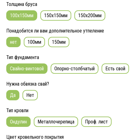
Толщина бруса
100x150мм
150x150мм
150x200мм
Понадобится ли вам дополнительное утпеление
нет
100мм
150мм
Тип фундамента
Свайно-винтовой
Опорно-столбчатый
Есть свой
Нужна обвязка свай?
Да
Нет
Тип кровли
Ондулин
Металлочерепица
Проф. лист
Цвет кровельного покрытия