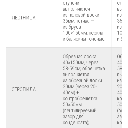
ступени
ступ
выполняются
выпо
из половой доски
из п
ЛЕСТНИЦА
36мм, тетива —
36мм
из бруса
из б
100×150мм, перила
100×
и балясины точеные;
и ба
Обрезная доска
Обре
40×150мм, через
40×1
58-59см; обрешетка
58-5
выполняется
выпо
из обрезной доски
из о
20мм (через 20-
20мм
СТРОПИЛА
40см) +
40см
контробрешетка
конт
50×50мм
50×5
(вентилируемый
(вен
зазор для
зазо
конденсата);
конд