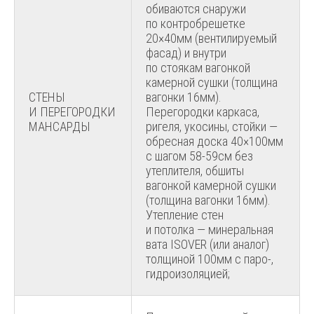
обиваются снаружи
по контробрешетке
20×40мм (вентилируемый
фасад) и внутри
по стоякам вагонкой
камерной сушки (толщина
СТЕНЫ
вагонки 16мм).
И ПЕРЕГОРОДКИ
Перегородки каркаса,
МАНСАРДЫ
ригеля, укосины, стойки —
обресная доска 40×100мм
с шагом 58-59см без
утеплителя, обшиты
вагонкой камерной сушки
(толщина вагонки 16мм).
Утепление стен
и потолка — минеральная
вата ISOVER (или аналог)
толщиной 100мм с паро-,
гидроизоляцией;