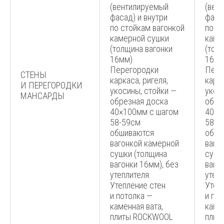
(вентилируемый
(вен
фасад) и внутри
фаса
по стойкам вагонкой
по с
камерной сушки
каме
(толщина вагонки
(тол
16мм).
16мм
Перегородки
Пере
СТЕНЫ
каркаса, ригеля,
карка
И ПЕРЕГОРОДКИ
укосины, стойки —
укос
МАНСАРДЫ
обрезная доска
обре
40×100мм с шагом
40×1
58-59см
58-5
обшиваются
обши
вагонкой камерной
ваго
сушки (толщина
сушк
вагонки 16мм), без
ваго
утеплителя.
утепл
Утепление стен
Утеп
и потолка —
и по
каменная вата,
камен
плиты ROCKWOOL
плит