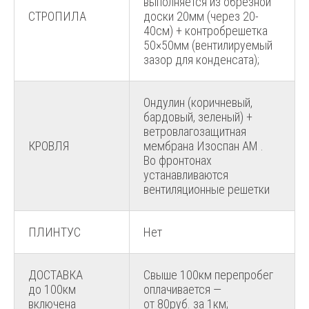
выполняется из обрезной
СТРОПИЛА
доски 20мм (через 20-
40см) + контробрешетка
50×50мм (вентилируемый
зазор для конденсата);
Ондулин (коричневый,
бардовый, зеленый) +
ветровлагозащитная
КРОВЛЯ
мембрана Изоспан АМ .
Во фронтонах
устанавливаются
вентиляционные решетки
ПЛИНТУС
Нет
ДОСТАВКА
Свыше 100км перепробег
до 100км
оплачивается —
включена
от 80руб. за 1км;