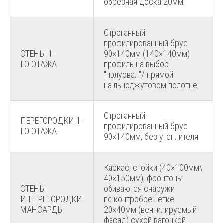
обрезная доска 20мм;
Строганный
профилированный брус
СТЕНЫ 1-
90×140мм (140×140мм)
ГО ЭТАЖА
профиль на выбор
"полуовал"/"прямой"
на льноджутовом полотне;
Строганный
ПЕРЕГОРОДКИ 1-
профилированный брус
ГО ЭТАЖА
90×140мм, без утеплителя
Каркас, стойки (40×100мм\
40×150мм), фронтоны
СТЕНЫ
обиваются снаружи
И ПЕРЕГОРОДКИ
по контробрешетке
МАНСАРДЫ
20×40мм (вентилируемый
фасад) сухой вагонкой