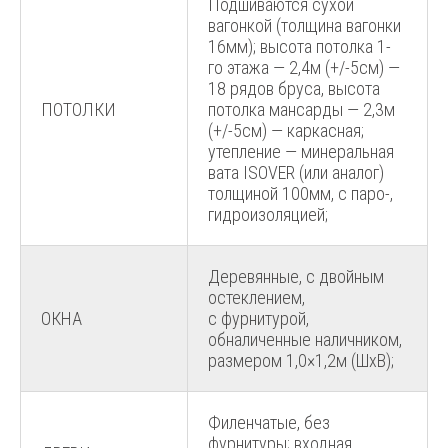
Подшиваются сухой
вагонкой (толщина вагонки
16мм); высота потолка 1-
го этажа — 2,4м (+/-5см) —
18 рядов бруса, высота
ПОТОЛКИ
потолка мансарды — 2,3м
(+/-5см) — каркасная;
утепление — минеральная
вата ISOVER (или аналог)
толщиной 100мм, с паро-,
гидроизоляцией;
Деревянные, с двойным
остеклением,
ОКНА
с фурнитурой,
обналиченные наличником,
размером 1,0×1,2м (ШхВ);
Филенчатые, без
фурнитуры; входная