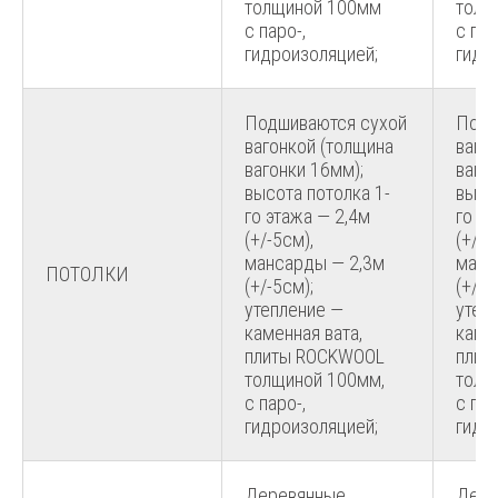
толщиной 100мм
толщ
с паро-,
с пар
гидроизоляцией;
гидр
Подшиваются сухой
Подш
вагонкой (толщина
ваго
вагонки 16мм);
ваго
высота потолка 1-
высо
го этажа — 2,4м
го эт
(+/-5см),
(+/-5
мансарды — 2,3м
манс
ПОТОЛКИ
(+/-5см);
(+/-5
утепление —
утеп
каменная вата,
камен
плиты ROCKWOOL
плит
толщиной 100мм,
толщ
с паро-,
с пар
гидроизоляцией;
гидр
Деревянные,
Дере