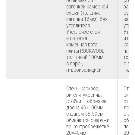
обшиваются
обши
вагонкой камерной
ваго
сушки (толщина
сушк
вагонки 16мм), без
ваго
утеплителя.
утепл
Утепление стен
Утеп
и потолка —
и по
каменная вата,
камен
плиты ROCKWOOL
плит
толщиной 100мм
толщ
с паро-,
с пар
гидроизоляцией;
гидр
Стены каркаса,
Стен
ригеля, укосины,
ригел
стойки — обрезная
стой
доска 40×100мм
доск
с шагом 58-59см
с ша
обиваются снаружи
обив
по контробрешетке
по к
20×40мм
20×4