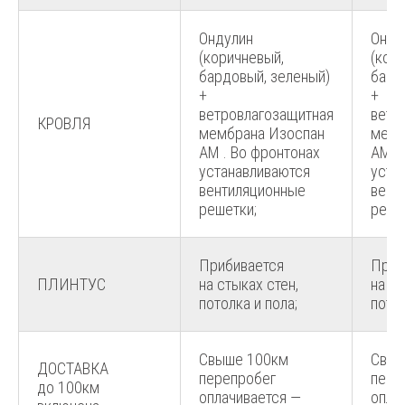
Ондулин
Онду
(коричневый,
(кор
бардовый, зеленый)
бард
+
+
ветровлагозащитная
ветр
КРОВЛЯ
мембрана Изоспан
мемб
АМ . Во фронтонах
АМ .
устанавливаются
уста
вентиляционные
вент
решетки;
реше
Прибивается
Приб
ПЛИНТУС
на стыках стен,
на ст
потолка и пола;
потол
Свыше 100км
Свыш
ДОСТАВКА
перепробег
пере
до 100км
оплачивается —
опла