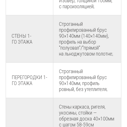
Изовер, толщиной 100мм,
с пароизоляцией;
Строганный
профилированный брус
СТЕНЫ 1-
90×140мм (140×140мм),
ГО ЭТАЖА
профиль на выбор
"полуовал"/"прямой"
на льноджутовом полотне;
Строганный
ПЕРЕГОРОДКИ 1-
профилированный брус
ГО ЭТАЖА
90×140мм, профиль
ровный, без утеплителя;
Стены каркаса, ригеля,
укосины, стойки —
обрезная доска 40×100мм
с шагом 58-59см