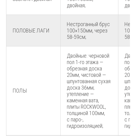
двойная;
двой
Нестроганный брус
Нест
ПОЛОВЫЕ ЛАГИ
100×150мм, через
100×
58-59см;
58-5
Двойные: черновой
Двой
пол 1-го этажа —
пол 1
обрезная доска
обре
20мм, чистовой —
20мм
шпунтованная сухая
шпун
доска 36мм;
доск
ПОЛЫ
утепление —
утеп
каменная вата,
камен
плиты ROCKWOOL,
плит
толщиной 100мм,
толщ
с паро-,
с пар
гидроизоляцией;
гидр