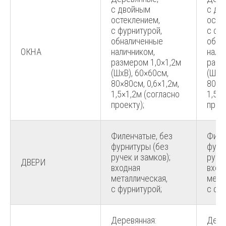
с двойным
с дв
остеклением,
осте
с фурнитурой,
с фу
обналиченные
обна
ОКНА
наличником,
нали
размером 1,0×1,2м
разм
(ШхВ), 60×60см,
(ШхВ)
80×80см, 0,6×1,2м,
80×80
1,5×1,2м (согласно
1,5×1
проекту);
проек
Филенчатые, без
Филе
фурнитуры (без
фурн
ручек и замков);
ручек
ДВЕРИ
входная
вход
металлическая,
мета
с фурнитурой;
с фу
Деревянная:
Дере