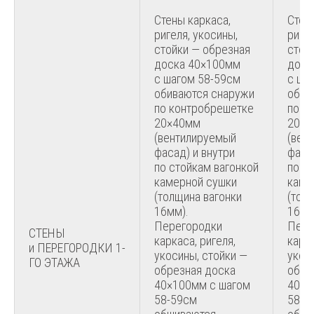
Стены каркаса,
Стен
ригеля, укосины,
ригел
стойки — обрезная
стой
доска 40×100мм
доск
с шагом 58-59см
с ша
обиваются снаружи
обив
по контробрешетке
по к
20×40мм
20×4
(вентилируемый
(вен
фасад) и внутри
фаса
по стойкам вагонкой
по с
камерной сушки
каме
(толщина вагонки
(тол
16мм).
16мм
Перегородки
Пере
СТЕНЫ
каркаса, ригеля,
карка
и ПЕРЕГОРОДКИ 1-
укосины, стойки —
укос
ГО ЭТАЖА
обрезная доска
обре
40×100мм с шагом
40×1
58-59см
58-5