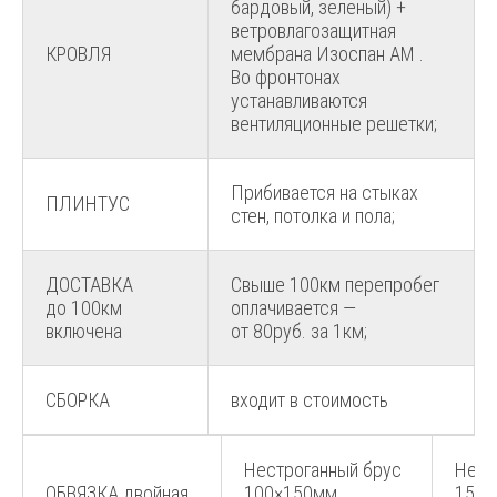
бардовый, зеленый) +
ветровлагозащитная
КРОВЛЯ
мембрана Изоспан АМ .
Во фронтонах
устанавливаются
вентиляционные решетки;
Прибивается на стыках
ПЛИНТУС
стен, потолка и пола;
ДОСТАВКА
Свыше 100км перепробег
до 100км
оплачивается —
включена
от 80руб. за 1км;
СБОРКА
входит в стоимость
Нестроганный брус
Нест
ОБВЯЗКА двойная
100×150мм,
150×