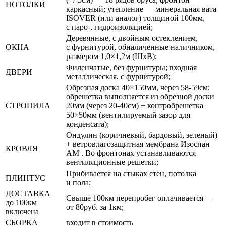
ПОТОЛКИ
каркасный; утепление — минеральная вата
ISOVER (или аналог) толщиной 100мм,
с паро-, гидроизоляцией;
Деревянные, с двойным остеклением,
ОКНА
с фурнитурой, обналиченные наличником,
размером 1,0×1,2м (ШхВ);
Филенчатые, без фурнитуры; входная
ДВЕРИ
металлическая, с фурнитурой;
Обрезная доска 40×150мм, через 58-59см;
обрешетка выполняется из обрезной доски
СТРОПИЛА
20мм (через 20-40см) + контробрешетка
50×50мм (вентилируемый зазор для
конденсата);
Ондулин (коричневый, бардовый, зеленый)
+ ветровлагозащитная мембрана Изоспан
КРОВЛЯ
АМ . Во фронтонах устанавливаются
вентиляционные решетки;
Прибивается на стыках стен, потолка
ПЛИНТУС
и пола;
ДОСТАВКА
Свыше 100км перепробег оплачивается —
до 100км
от 80руб. за 1км;
включена
СБОРКА
входит в стоимость