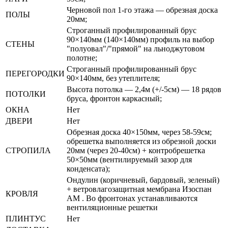
Черновой пол 1-го этажа — обрезная доска
ПОЛЫ
20мм;
Строганный профилированный брус
90×140мм (140×140мм) профиль на выбор
СТЕНЫ
"полуовал"/"прямой" на льноджутовом
полотне;
Строганный профилированный брус
ПЕРЕГОРОДКИ
90×140мм, без утеплителя;
Высота потолка — 2,4м (+/-5см) — 18 рядов
ПОТОЛКИ
бруса, фронтон каркасный;
ОКНА
Нет
ДВЕРИ
Нет
Обрезная доска 40×150мм, через 58-59см;
обрешетка выполняется из обрезной доски
СТРОПИЛА
20мм (через 20-40см) + контробрешетка
50×50мм (вентилируемый зазор для
конденсата);
Ондулин (коричневый, бардовый, зеленый)
+ ветровлагозащитная мембрана Изоспан
КРОВЛЯ
АМ . Во фронтонах устанавливаются
вентиляционные решетки
ПЛИНТУС
Нет