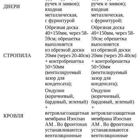
ручек и замков);
ручек и замков);
ДВЕРИ
входная
входная
металлическая,
металлическая,
с фурнитурой
с фурнитурой;
Обрезная доска
Обрезная доска
40×150мм, через 58-
40×150мм, через 58-
59см; обрешетка
59см; обрешетка
выполняется
выполняется
из обрезной доски
из обрезной доски
СТРОПИЛА
20мм (через 20-40см)
20мм (через 20-40см)
+ контробрешетка
+ контробрешетка
50×50мм
50×50мм
(вентилируемый
(вентилируемый
зазор для
зазор для
конденсата);
конденсата);
Ондулин
Ондулин
(коричневый,
(коричневый,
бардовый, зеленый)
бардовый, зеленый)
+
+
ветровлагозащитная
ветровлагозащитная
КРОВЛЯ
мембрана Изоспан
мембрана Изоспан
АМ . Во фронтонах
АМ . Во фронтонах
устанавливаются
устанавливаются
вентиляционные
вентиляционные