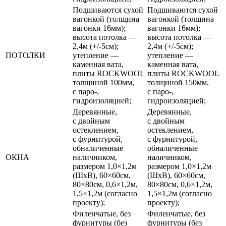
Подшиваются сухой
Подшиваются сухой
вагонкой (толщина
вагонкой (толщина
вагонки 16мм);
вагонки 16мм);
высота потолка —
высота потолка —
2,4м (+/-5см);
2,4м (+/-5см);
ПОТОЛКИ
утепление —
утепление —
каменная вата,
каменная вата,
плиты ROCKWOOL
плиты ROCKWOOL
толщиной 100мм,
толщиной 150мм,
с паро-,
с паро-,
гидроизоляцией;
гидроизоляцией;
Деревянные,
Деревянные,
с двойным
с двойным
остеклением,
остеклением,
с фурнитурой,
с фурнитурой,
обналиченные
обналиченные
ОКНА
наличником,
наличником,
размером 1,0×1,2м
размером 1,0×1,2м
(ШхВ), 60×60см,
(ШхВ), 60×60см,
80×80см, 0,6×1,2м,
80×80см, 0,6×1,2м,
1,5×1,2м (согласно
1,5×1,2м (согласно
проекту);
проекту);
Филенчатые, без
Филенчатые, без
фурнитуры (без
фурнитуры (без