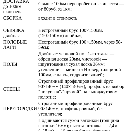
ДОСТАВКА
Свыше 100км перепробег оплачивается —
до 100км
от 80руб. за 1км;
включена
СБОРКА
входит в стоимость
ОБВЯЗКА
Нестроганный брус 100×150мм,
двойная
(150×150мм) двойная;
ПОЛОВЫЕ
Нестроганный брус 100×150мм, через 58-
ЛАГИ
59см;
Двойные: черновой пол 1-го этажа —
обрезная доска 20мм, чистовой —
ПОЛЫ
шпунтованная сухая доска 36мм;
утепление — минвата Изовер, толщиной
100мм, с паро-, гидроизоляцией;
Строганный профилированный брус
90×140мм (140×140мм), профиль на выбор
СТЕНЫ
"полуовал"/"прямой" на льноджутовом
полотне;
Строганный профилированный брус
ПЕРЕГОРОДКИ
90×140мм, профиль ровный, без
утеплителя;
Подшиваются сухой вагонкой (толщина
вагонки 16мм); высота потолка — 2,4м
(+/-5см) — 18 рядов бруса, фронтон