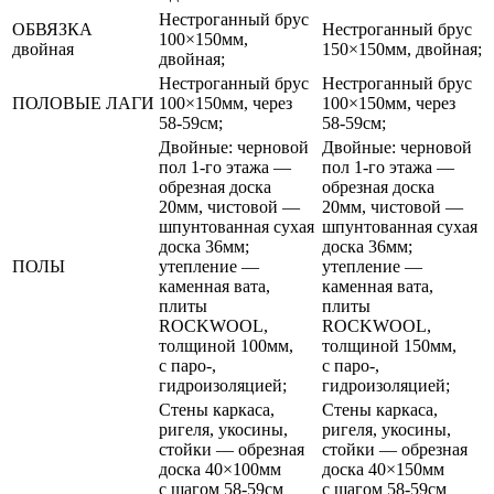
Нестроганный брус
ОБВЯЗКА
Нестроганный брус
100×150мм,
двойная
150×150мм, двойная;
двойная;
Нестроганный брус
Нестроганный брус
ПОЛОВЫЕ ЛАГИ
100×150мм, через
100×150мм, через
58-59см;
58-59см;
Двойные: черновой
Двойные: черновой
пол 1-го этажа —
пол 1-го этажа —
обрезная доска
обрезная доска
20мм, чистовой —
20мм, чистовой —
шпунтованная сухая
шпунтованная сухая
доска 36мм;
доска 36мм;
ПОЛЫ
утепление —
утепление —
каменная вата,
каменная вата,
плиты
плиты
ROCKWOOL,
ROCKWOOL,
толщиной 100мм,
толщиной 150мм,
с паро-,
с паро-,
гидроизоляцией;
гидроизоляцией;
Стены каркаса,
Стены каркаса,
ригеля, укосины,
ригеля, укосины,
стойки — обрезная
стойки — обрезная
доска 40×100мм
доска 40×150мм
с шагом 58-59см
с шагом 58-59см