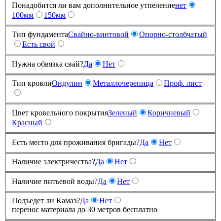
Понадобится ли вам дополнительное утпеление
нет
100мм
150мм
Тип фундамента
Свайно-винтовой
Опорно-столбчатый
Есть свой
Нужна обвязка свай?
Да
Нет
Тип кровли
Ондулин
Металлочерепица
Проф. лист
Цвет кровельного покрытия
Зеленый
Коричневый
Красный
Есть место для проживания бригады?
Да
Нет
Наличие электричества?
Да
Нет
Наличие питьевой воды?
Да
Нет
Подъедет ли Камаз?
Да
Нет
перенос материала до 30 метров бесплатно