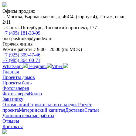
Офисы продаж:
г. Москва, Варшавское ш., д. 46С4, (корпус 4), 2 этаж, офис
2/11
г. Санкт-Петербург, Лиговский проспект, 177
+7 (495) 181-33-99
ooo-postroika@yandex.ru
Горячая линия
Режим работы с 9.00 - 20.00 (по МСК)
+7 (925) 309-47-46
+7 (985) 364-00-71
Whatsapp:
Telegram:
Viber:
Главная
Проекты домов
Проекты бань
Фотогалерея
Фотогалерея
Видео
Заказчику
О компании
Строительство в кредит
Расчёт
проекта
Материнский капитал
Доставка
Статьи
Дополнительные работы
Отзывы
Контакты