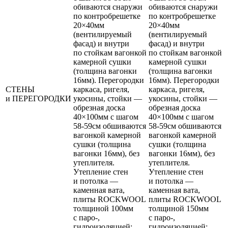
обиваются снаружи
обиваются снаружи
по контробрешетке
по контробрешетке
20×40мм
20×40мм
(вентилируемый
(вентилируемый
фасад) и внутри
фасад) и внутри
по стойкам вагонкой
по стойкам вагонкой
камерной сушки
камерной сушки
(толщина вагонки
(толщина вагонки
16мм). Перегородки
16мм). Перегородки
СТЕНЫ
каркаса, ригеля,
каркаса, ригеля,
и ПЕРЕГОРОДКИ
укосины, стойки —
укосины, стойки —
обрезная доска
обрезная доска
40×100мм с шагом
40×100мм с шагом
58-59см обшиваются
58-59см обшиваются
вагонкой камерной
вагонкой камерной
сушки (толщина
сушки (толщина
вагонки 16мм), без
вагонки 16мм), без
утеплителя.
утеплителя.
Утепление стен
Утепление стен
и потолка —
и потолка —
каменная вата,
каменная вата,
плиты ROCKWOOL
плиты ROCKWOOL
толщиной 100мм
толщиной 150мм
с паро-,
с паро-,
гидроизоляцией;
гидроизоляцией;