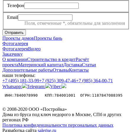
Телефон
Email
Поля, отмеченные
*
, обязательны для заполнения
Отправить
Проекты домов
Проекты бань
Фотогалерея
Фотогалерея
Видео
Заказчику
О компании
Строительство в кредит
Расчёт
проекта
Материнский капитал
Доставка
Статьи
Дополнительные работы
Отзывы
Контакты
наши телефоны:
+7 (495) 181-33-99
+7 (925) 309-47-46
+7 (985) 364-00-71
Whatsapp:
Telegram:
Viber:
 ИНН:7840078990   КПП:784001001  ОГРН:1187847088395 
© 2008-2020 ООО «Постройка»
Дома из бруса под ключ недорого в Москве, СПб и других
регионах РФ
Политика конфиденциальности персональных данных
Разработка сайта
salerise.ru